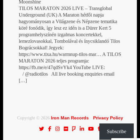
Moonshine
TILOS MARATON 2026 LIVE – Transglobal
Underground (UK) A Maraton hétfői napja
hagyományosan a Világzene és Népzene tematika
köré fonódik, így lesz ez idén is a Dürer Kert 5
programhelyszínén izgalmas koncertekkel,
lemezlovasokkal, Tombolával és ínycsiklandó Tilos
Bográcsokkal! Jegyek:
https://www.tixa.hu/warmnup-tilos-mar… A TILOS
MARATON 2026 teljes programja:
https://fb.me/e/47qdSvYk4 YouTube LIVE:
/ @radiotilos All live booking enquiries email
[…]
Iron Man Records
Privacy Policy
Copyright © 2026
·
Subscribe