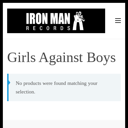
Iron Man Records
Music, Tour Management Services, Rehearsal Space,
Recording Studio, and Record Label
Girls Against Boys
No products were found matching your
selection.