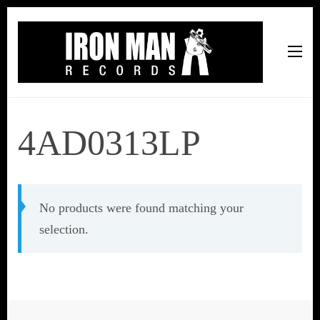
Iron Man Records
Music, Tour Management Services, Rehearsal Space,
Recording Studio, and Record Label
4AD0313LP
No products were found matching your
selection.