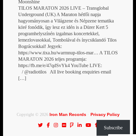
Moonshine
TILOS MARATON 2026 LIVE – Transglobal
Underground (UK) A Maraton hétfői napja
hagyományosan a Világzene és Népzene tematika
köré fonódik, így lesz ez idén is a Dürer Kert 5
programhelyszínén izgalmas koncertekkel,
lemezlovasokkal, Tombolával és ínycsiklandó Tilos
Bográcsokkal! Jegyek:
https://www.tixa.hu/warmnup-tilos-mar… A TILOS
MARATON 2026 teljes programja:
https://fb.me/e/47qdSvYk4 YouTube LIVE:
/ @radiotilos All live booking enquiries email
[…]
Iron Man Records
Privacy Policy
Copyright © 2026
·
Subscribe