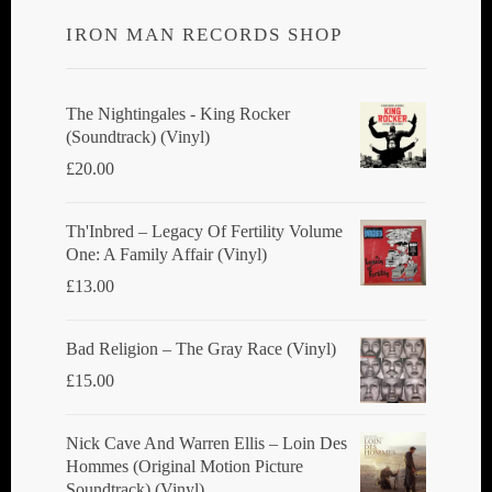
IRON MAN RECORDS SHOP
The Nightingales - King Rocker
(Soundtrack) (Vinyl)
£
20.00
Th'Inbred ‎– Legacy Of Fertility Volume
One: A Family Affair (Vinyl)
£
13.00
Bad Religion ‎– The Gray Race (Vinyl)
£
15.00
Nick Cave And Warren Ellis ‎– Loin Des
Hommes (Original Motion Picture
Soundtrack) (Vinyl)