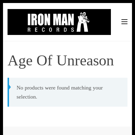
Iron Man Records
Music, Tour Management Services, Rehearsal Space,
Recording Studio, and Record Label
Age Of Unreason
No products were found matching your
selection.