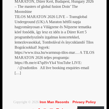
MARATON, Dürer Kert, Budapest, Hungary 2026
– The masters of global fusion Doin’ The
Moonshine
TILOS MARATON 2026 LIVE – Transglobal
Underground (UK) A Maraton hétfői napja
hagyományosan a Világzene és Népzene tematika
köré fonódik, így lesz ez idén is a Dürer Kert 5
programhelyszínén izgalmas koncertekkel,
lemezlovasokkal, Tombolával és ínycsiklandó Tilos
Bográcsokkal! Jegyek:
https://www.tixa.hu/warmnup-tilos-mar… A TILOS
MARATON 2026 teljes programja:
https://fb.me/e/47qdSvYk4 YouTube LIVE:
/ @radiotilos All live booking enquiries email
[…]
Iron Man Records
Privacy Policy
Copyright © 2026
·