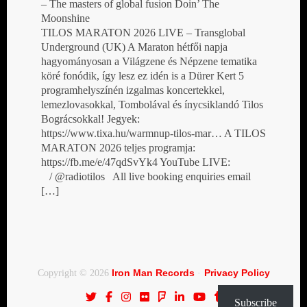
– The masters of global fusion Doin’ The
Moonshine
TILOS MARATON 2026 LIVE – Transglobal
Underground (UK) A Maraton hétfői napja
hagyományosan a Világzene és Népzene tematika
köré fonódik, így lesz ez idén is a Dürer Kert 5
programhelyszínén izgalmas koncertekkel,
lemezlovasokkal, Tombolával és ínycsiklandó Tilos
Bográcsokkal! Jegyek:
https://www.tixa.hu/warmnup-tilos-mar… A TILOS
MARATON 2026 teljes programja:
https://fb.me/e/47qdSvYk4 YouTube LIVE:
/ @radiotilos All live booking enquiries email
[…]
Iron Man Records
Privacy Policy
Copyright © 2026
·
Subscribe