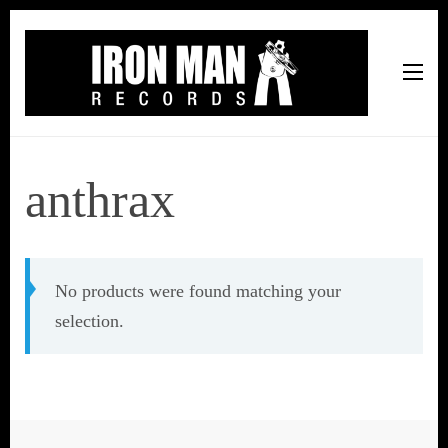
Iron Man Records
Music, Tour Management Services, Rehearsal Space,
Recording Studio, and Record Label
anthrax
No products were found matching your
selection.