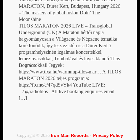
MARATON, Dürer Kert, Budapest, Hungary 2026
– The masters of global fusion Doin’ The
Moonshine
TILOS MARATON 2026 LIVE – Transglobal
Underground (UK) A Maraton hétfői napja
hagyományosan a Világzene és Népzene tematika
köré fonódik, így lesz ez idén is a Dürer Kert 5
programhelyszínén izgalmas koncertekkel,
lemezlovasokkal, Tombolával és ínycsiklandó Tilos
Bográcsokkal! Jegyek:
https://www.tixa.hu/warmnup-tilos-mar… A TILOS
MARATON 2026 teljes programja:
https://fb.me/e/47qdSvYk4 YouTube LIVE:
/ @radiotilos All live booking enquiries email
[…]
Iron Man Records
Privacy Policy
Copyright © 2026
·