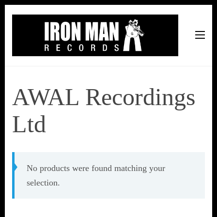
Iron Man Records
Music, Tour Management Services, Rehearsal Space,
Recording Studio, and Record Label
AWAL Recordings
Ltd
No products were found matching your
selection.