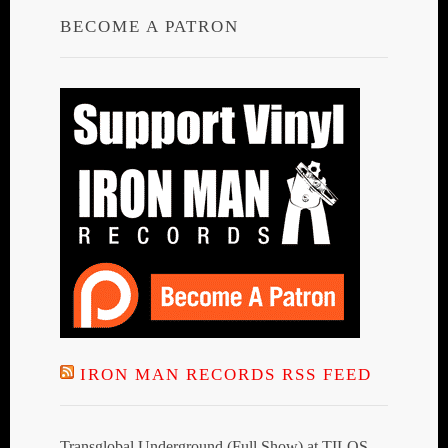
BECOME A PATRON
IRON MAN RECORDS RSS FEED
Transglobal Underground (Full Show) at TILOS