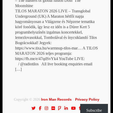
– The masters of global fusion Doin’ The
Moonshine
TILOS MARATON 2026 LIVE – Transglobal
Underground (UK) A Maraton hétfői napja
hagyományosan a Világzene és Népzene tematika
köré fonódik, így lesz ez idén is a Dürer Kert 5
programhelyszínén izgalmas koncertekkel,
lemezlovasokkal, Tombolával és ínycsiklandó Tilos
Bográcsokkal! Jegyek:
https://www.tixa.hu/warmnup-tilos-mar… A TILOS
MARATON 2026 teljes programja:
https://fb.me/e/47qdSvYk4 YouTube LIVE:
/ @radiotilos All live booking enquiries email
[…]
Iron Man Records
Privacy Policy
Copyright © 2026
·
Subscribe