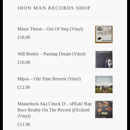
IRON MAN RECORDS SHOP
Minor Threat ‎– Out Of Step (Vinyl)
£
18.00
Will Beeley ‎– Passing Dream (Vinyl)
£
16.00
Mipso ‎– Old Time Reverie (Vinyl)
£
12.00
Mistachuck Aka Chuck D ‎– sPEak! Rap
Race Reality On The Record @Eckerd
(Vinyl)
£
11.90