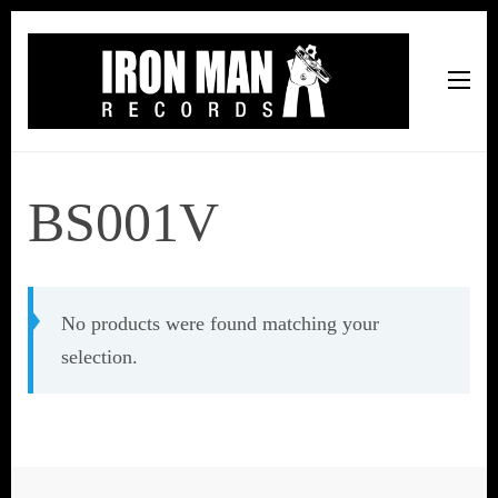
Iron Man Records
Music, Tour Management Services, Rehearsal Space,
Recording Studio, and Record Label
BS001V
No products were found matching your
selection.