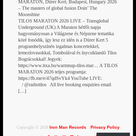
MARATON, Dürer Kert, Budapest, Hungary 2026
– The masters of global fusion Doin’ The
Moonshine
TILOS MARATON 2026 LIVE – Transglobal
Underground (UK) A Maraton hétfői napja
hagyományosan a Világzene és Népzene tematika
köré fonódik, így lesz ez idén is a Dürer Kert 5
programhelyszínén izgalmas koncertekkel,
lemezlovasokkal, Tombolával és ínycsiklandó Tilos
Bográcsokkal! Jegyek:
https://www.tixa.hu/warmnup-tilos-mar… A TILOS
MARATON 2026 teljes programja:
https://fb.me/e/47qdSvYk4 YouTube LIVE:
/ @radiotilos All live booking enquiries email
[…]
Iron Man Records
Privacy Policy
Copyright © 2026
·