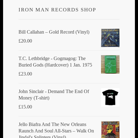
IRON MAN RECORDS SHOP
Bill Callahan ‎– Gold Record (Vinyl)
£
20.00
T.C. Lethbridge - Gogmagog: The
Buried Gods (Hardcover) 1 Jan. 1975
£
23.00
John Sinclair - Demand The End Of
Money (T-shirt)
£
15.00
Jello Biafra And The New Orleans
Raunch And Soul All-Stars ‎– Walk On
Jindal's Splinters (Vinyl)