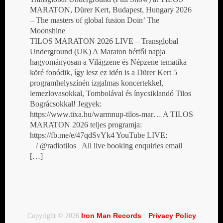
MARATON, Dürer Kert, Budapest, Hungary 2026
– The masters of global fusion Doin’ The
Moonshine
TILOS MARATON 2026 LIVE – Transglobal
Underground (UK) A Maraton hétfői napja
hagyományosan a Világzene és Népzene tematika
köré fonódik, így lesz ez idén is a Dürer Kert 5
programhelyszínén izgalmas koncertekkel,
lemezlovasokkal, Tombolával és ínycsiklandó Tilos
Bográcsokkal! Jegyek:
https://www.tixa.hu/warmnup-tilos-mar… A TILOS
MARATON 2026 teljes programja:
https://fb.me/e/47qdSvYk4 YouTube LIVE:
/ @radiotilos All live booking enquiries email
[…]
Iron Man Records
Privacy Policy
Copyright © 2026
·