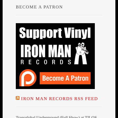
BECOME A PATRON
IRON MAN RECORDS RSS FEED
Transglobal Underground (Full Show) at TILOS