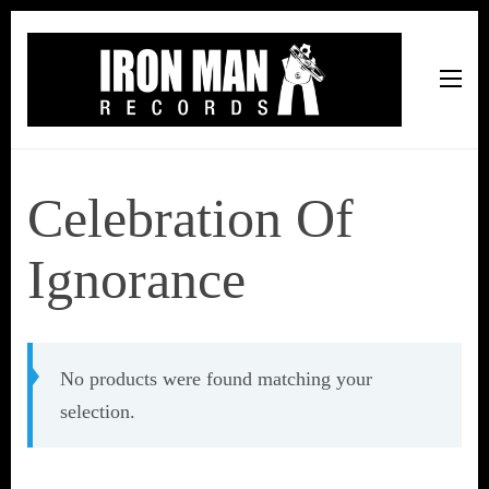
Iron Man Records
Music, Tour Management Services, Rehearsal Space,
Recording Studio, and Record Label
Celebration Of
Ignorance
No products were found matching your
selection.