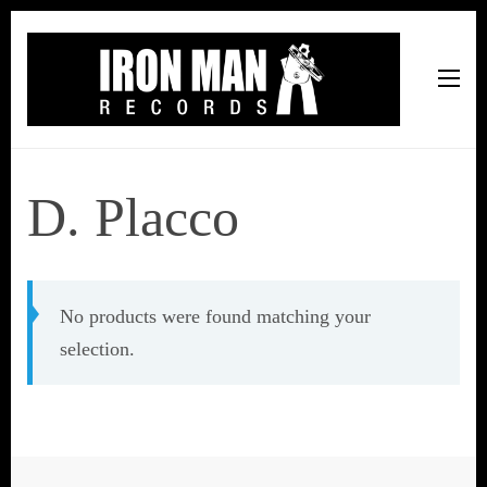
Iron Man Records
Music, Tour Management Services, Rehearsal Space,
Recording Studio, and Record Label
D. Placco
No products were found matching your
selection.