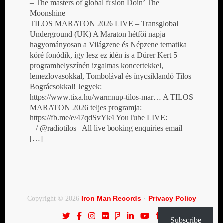
– The masters of global fusion Doin’ The
Moonshine
TILOS MARATON 2026 LIVE – Transglobal
Underground (UK) A Maraton hétfői napja
hagyományosan a Világzene és Népzene tematika
köré fonódik, így lesz ez idén is a Dürer Kert 5
programhelyszínén izgalmas koncertekkel,
lemezlovasokkal, Tombolával és ínycsiklandó Tilos
Bográcsokkal! Jegyek:
https://www.tixa.hu/warmnup-tilos-mar… A TILOS
MARATON 2026 teljes programja:
https://fb.me/e/47qdSvYk4 YouTube LIVE:
/ @radiotilos All live booking enquiries email
[…]
Iron Man Records
Privacy Policy
Copyright © 2026
·
Subscribe