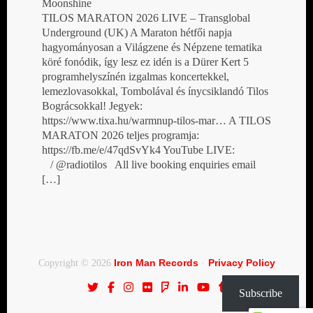
Moonshine
TILOS MARATON 2026 LIVE – Transglobal
Underground (UK) A Maraton hétfői napja
hagyományosan a Világzene és Népzene tematika
köré fonódik, így lesz ez idén is a Dürer Kert 5
programhelyszínén izgalmas koncertekkel,
lemezlovasokkal, Tombolával és ínycsiklandó Tilos
Bográcsokkal! Jegyek:
https://www.tixa.hu/warmnup-tilos-mar… A TILOS
MARATON 2026 teljes programja:
https://fb.me/e/47qdSvYk4 YouTube LIVE:
/ @radiotilos All live booking enquiries email
[…]
Iron Man Records
Privacy Policy
Copyright © 2026
·
Subscribe