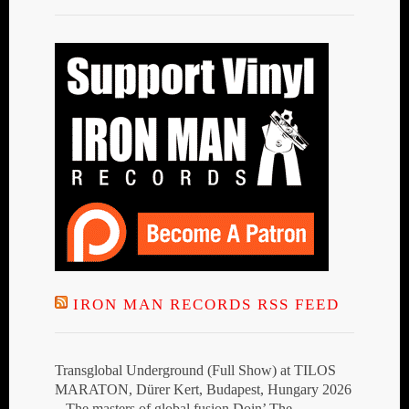
IRON MAN RECORDS RSS FEED
Transglobal Underground (Full Show) at TILOS
MARATON, Dürer Kert, Budapest, Hungary 2026
– The masters of global fusion Doin’ The