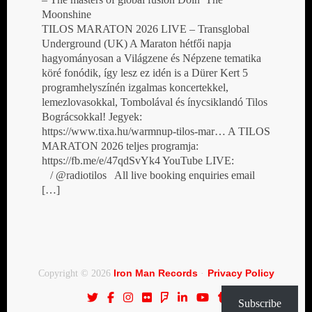
Moonshine
TILOS MARATON 2026 LIVE – Transglobal
Underground (UK) A Maraton hétfői napja
hagyományosan a Világzene és Népzene tematika
köré fonódik, így lesz ez idén is a Dürer Kert 5
programhelyszínén izgalmas koncertekkel,
lemezlovasokkal, Tombolával és ínycsiklandó Tilos
Bográcsokkal! Jegyek:
https://www.tixa.hu/warmnup-tilos-mar… A TILOS
MARATON 2026 teljes programja:
https://fb.me/e/47qdSvYk4 YouTube LIVE:
/ @radiotilos All live booking enquiries email
[…]
Iron Man Records
Privacy Policy
Copyright © 2026
·
Subscribe