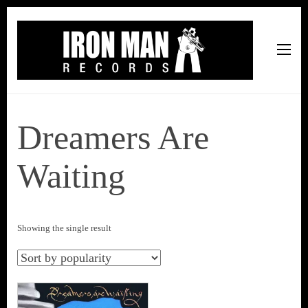
Iron Man Records
Music, Tour Management Services, Rehearsal Space,
Recording Studio, and Record Label
Dreamers Are
Waiting
Showing the single result