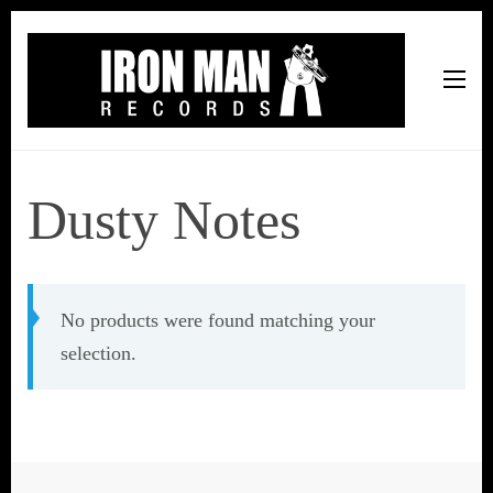
Iron Man Records
Music, Tour Management Services, Rehearsal Space,
Recording Studio, and Record Label
Dusty Notes
No products were found matching your
selection.