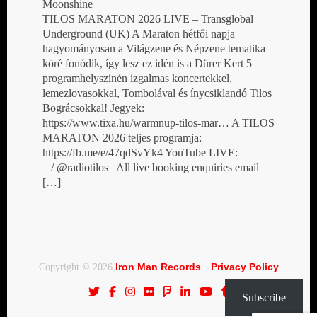
Moonshine
TILOS MARATON 2026 LIVE – Transglobal
Underground (UK) A Maraton hétfői napja
hagyományosan a Világzene és Népzene tematika
köré fonódik, így lesz ez idén is a Dürer Kert 5
programhelyszínén izgalmas koncertekkel,
lemezlovasokkal, Tombolával és ínycsiklandó Tilos
Bográcsokkal! Jegyek:
https://www.tixa.hu/warmnup-tilos-mar… A TILOS
MARATON 2026 teljes programja:
https://fb.me/e/47qdSvYk4 YouTube LIVE:
/ @radiotilos All live booking enquiries email
[…]
Iron Man Records
Privacy Policy
Copyright © 2026
·
Subscribe