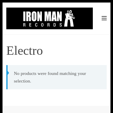
Iron Man Records
Music, Tour Management Services, Rehearsal Space,
Recording Studio, and Record Label
Electro
No products were found matching your
selection.