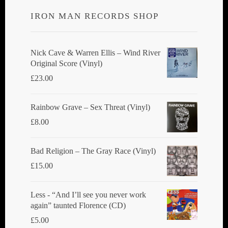
IRON MAN RECORDS SHOP
Nick Cave & Warren Ellis ‎– Wind River
Original Score (Vinyl)
£
23.00
Rainbow Grave ‎– Sex Threat (Vinyl)
£
8.00
Bad Religion ‎– The Gray Race (Vinyl)
£
15.00
Less - “And I’ll see you never work
again” taunted Florence (CD)
£
5.00