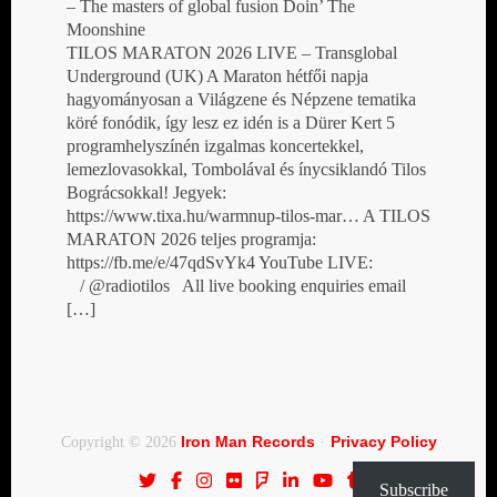
– The masters of global fusion Doin’ The
Moonshine
TILOS MARATON 2026 LIVE – Transglobal
Underground (UK) A Maraton hétfői napja
hagyományosan a Világzene és Népzene tematika
köré fonódik, így lesz ez idén is a Dürer Kert 5
programhelyszínén izgalmas koncertekkel,
lemezlovasokkal, Tombolával és ínycsiklandó Tilos
Bográcsokkal! Jegyek:
https://www.tixa.hu/warmnup-tilos-mar… A TILOS
MARATON 2026 teljes programja:
https://fb.me/e/47qdSvYk4 YouTube LIVE:
/ @radiotilos All live booking enquiries email
[…]
Iron Man Records
Privacy Policy
Copyright © 2026
·
Subscribe