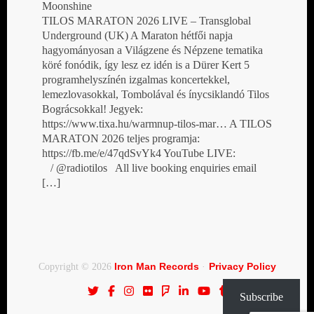
Moonshine
TILOS MARATON 2026 LIVE – Transglobal
Underground (UK) A Maraton hétfői napja
hagyományosan a Világzene és Népzene tematika
köré fonódik, így lesz ez idén is a Dürer Kert 5
programhelyszínén izgalmas koncertekkel,
lemezlovasokkal, Tombolával és ínycsiklandó Tilos
Bográcsokkal! Jegyek:
https://www.tixa.hu/warmnup-tilos-mar… A TILOS
MARATON 2026 teljes programja:
https://fb.me/e/47qdSvYk4 YouTube LIVE:
/ @radiotilos All live booking enquiries email
[…]
Iron Man Records
Privacy Policy
Copyright © 2026
·
Subscribe