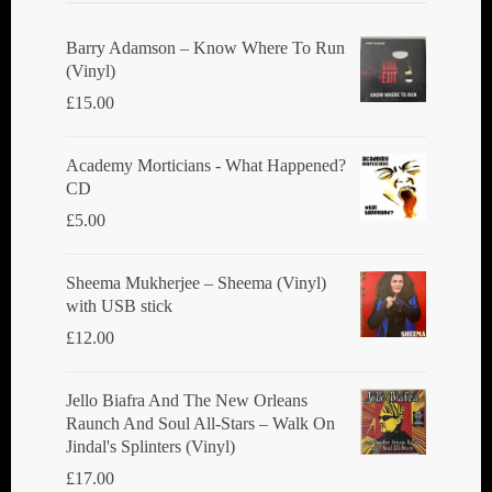
Barry Adamson ‎– Know Where To Run
(Vinyl)
£
15.00
Academy Morticians - What Happened?
CD
£
5.00
Sheema Mukherjee – Sheema (Vinyl)
with USB stick
£
12.00
Jello Biafra And The New Orleans
Raunch And Soul All-Stars ‎– Walk On
Jindal's Splinters (Vinyl)
£
17.00