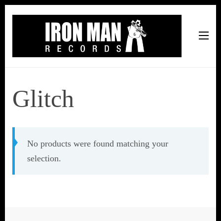
Iron Man Records
Music, Tour Management Services, Rehearsal Space,
Recording Studio, and Record Label
Glitch
No products were found matching your
selection.