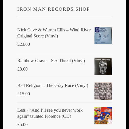
IRON MAN RECORDS SHOP
Nick Cave & Warren Ellis ‎– Wind River
Original Score (Vinyl)
£
23.00
Rainbow Grave ‎– Sex Threat (Vinyl)
£
8.00
Bad Religion ‎– The Gray Race (Vinyl)
£
15.00
Less - “And I’ll see you never work
again” taunted Florence (CD)
£
5.00