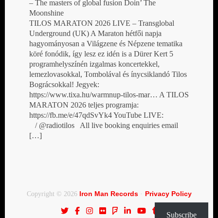
– The masters of global fusion Doin’ The
Moonshine
TILOS MARATON 2026 LIVE – Transglobal
Underground (UK) A Maraton hétfői napja
hagyományosan a Világzene és Népzene tematika
köré fonódik, így lesz ez idén is a Dürer Kert 5
programhelyszínén izgalmas koncertekkel,
lemezlovasokkal, Tombolával és ínycsiklandó Tilos
Bográcsokkal! Jegyek:
https://www.tixa.hu/warmnup-tilos-mar… A TILOS
MARATON 2026 teljes programja:
https://fb.me/e/47qdSvYk4 YouTube LIVE:
/ @radiotilos All live booking enquiries email
[…]
Iron Man Records
Privacy Policy
Copyright © 2026
·
Subscribe