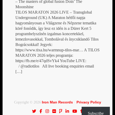
– The masters of global fusion Doin’ The
Moonshine
TILOS MARATON 2026 LIVE – Transglobal
Underground (UK) A Maraton hétfői napja
hagyományosan a Világzene és Népzene tematika
köré fonódik, így lesz ez idén is a Dürer Kert 5
programhelyszínén izgalmas koncertekkel,
lemezlovasokkal, Tombolával és ínycsiklandó Tilos
Bográcsokkal! Jegyek:
https://www.tixa.hu/warmnup-tilos-mar… A TILOS
MARATON 2026 teljes programja:
https://fb.me/e/47qdSvYk4 YouTube LIVE:
/ @radiotilos All live booking enquiries email
[…]
Iron Man Records
Privacy Policy
Copyright © 2026
·
Subscribe