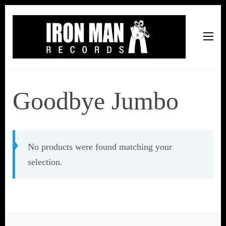
Iron Man Records
Music, Tour Management Services, Rehearsal Space,
Recording Studio, and Record Label
Goodbye Jumbo
No products were found matching your
selection.