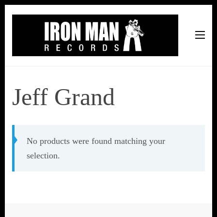
Iron Man Records
Music, Tour Management Services, Rehearsal Space,
Recording Studio, and Record Label
Jeff Grand
No products were found matching your
selection.