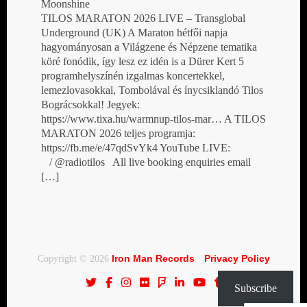
Moonshine
TILOS MARATON 2026 LIVE – Transglobal
Underground (UK) A Maraton hétfői napja
hagyományosan a Világzene és Népzene tematika
köré fonódik, így lesz ez idén is a Dürer Kert 5
programhelyszínén izgalmas koncertekkel,
lemezlovasokkal, Tombolával és ínycsiklandó Tilos
Bográcsokkal! Jegyek:
https://www.tixa.hu/warmnup-tilos-mar… A TILOS
MARATON 2026 teljes programja:
https://fb.me/e/47qdSvYk4 YouTube LIVE:
/ @radiotilos All live booking enquiries email
[…]
Iron Man Records
Privacy Policy
Copyright © 2026
·
Subscribe