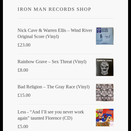
IRON MAN RECORDS SHOP
Nick Cave & Warren Ellis ‎– Wind River
Original Score (Vinyl)
£
23.00
Rainbow Grave ‎– Sex Threat (Vinyl)
£
8.00
Bad Religion ‎– The Gray Race (Vinyl)
£
15.00
Less - “And I’ll see you never work
again” taunted Florence (CD)
£
5.00