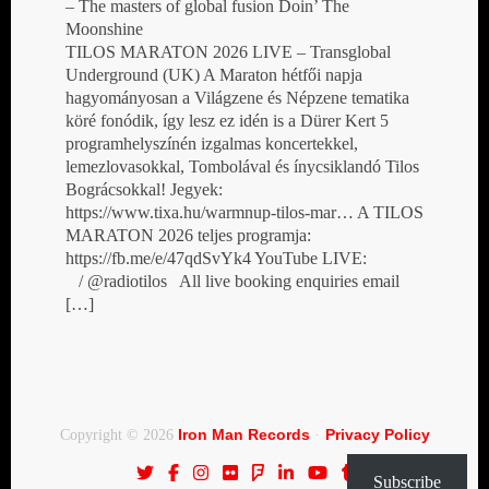
– The masters of global fusion Doin’ The
Moonshine
TILOS MARATON 2026 LIVE – Transglobal
Underground (UK) A Maraton hétfői napja
hagyományosan a Világzene és Népzene tematika
köré fonódik, így lesz ez idén is a Dürer Kert 5
programhelyszínén izgalmas koncertekkel,
lemezlovasokkal, Tombolával és ínycsiklandó Tilos
Bográcsokkal! Jegyek:
https://www.tixa.hu/warmnup-tilos-mar… A TILOS
MARATON 2026 teljes programja:
https://fb.me/e/47qdSvYk4 YouTube LIVE:
/ @radiotilos All live booking enquiries email
[…]
Iron Man Records
Privacy Policy
Copyright © 2026
·
Subscribe