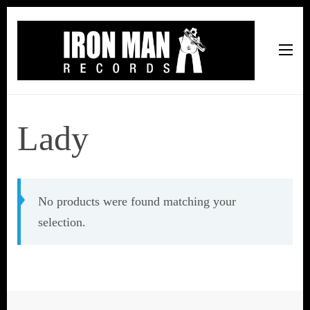
Iron Man Records
Music, Tour Management Services, Rehearsal Space,
Recording Studio, and Record Label
Lady
No products were found matching your
selection.