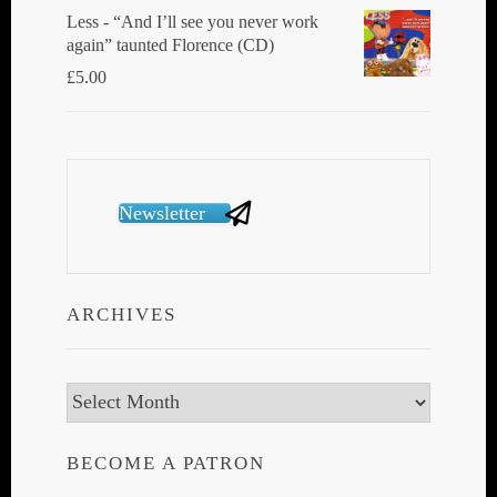
Less - “And I’ll see you never work
again” taunted Florence (CD)
£
5.00
Newsletter
ARCHIVES
Archives
BECOME A PATRON