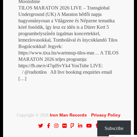
Moonshine
TILOS MARATON 2026 LIVE – Transglobal
Underground (UK) A Maraton hétfői napja
hagyományosan a Világzene és Népzene tematika
köré fonódik, így lesz ez idén is a Dürer Kert 5
programhelyszínén izgalmas koncertekkel,
lemezlovasokkal, Tombolával és ínycsiklandó Tilos
Bográcsokkal! Jegyek:
https://www.tixa.hu/warmnup-tilos-mar… A TILOS
MARATON 2026 teljes programja:
https://fb.me/e/47qdSvYk4 YouTube LIVE:
/ @radiotilos All live booking enquiries email
[…]
Iron Man Records
Privacy Policy
Copyright © 2026
·
Subscribe