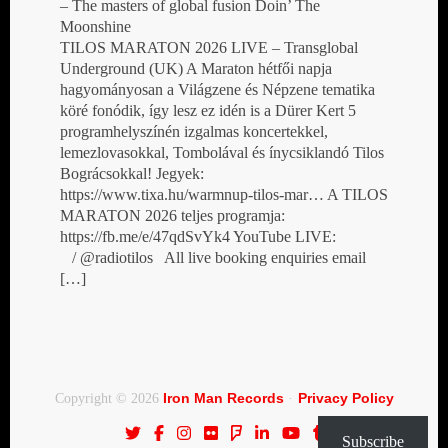
– The masters of global fusion Doin’ The
Moonshine
TILOS MARATON 2026 LIVE – Transglobal
Underground (UK) A Maraton hétfői napja
hagyományosan a Világzene és Népzene tematika
köré fonódik, így lesz ez idén is a Dürer Kert 5
programhelyszínén izgalmas koncertekkel,
lemezlovasokkal, Tombolával és ínycsiklandó Tilos
Bográcsokkal! Jegyek:
https://www.tixa.hu/warmnup-tilos-mar… A TILOS
MARATON 2026 teljes programja:
https://fb.me/e/47qdSvYk4 YouTube LIVE:
/ @radiotilos All live booking enquiries email
[…]
Iron Man Records
Privacy Policy
Copyright © 2026
·
Subscribe