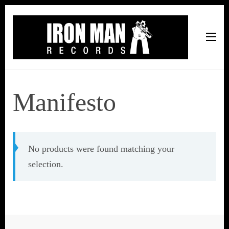
Iron Man Records
Music, Tour Management Services, Rehearsal Space,
Recording Studio, and Record Label
Manifesto
No products were found matching your
selection.