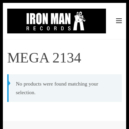
Iron Man Records
Music, Tour Management Services, Rehearsal Space,
Recording Studio, and Record Label
MEGA 2134
No products were found matching your
selection.