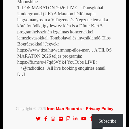
Moonshine
TILOS MARATON 2026 LIVE – Transglobal
Underground (UK) A Maraton hétfői napja
hagyományosan a Világzene és Népzene tematika
köré fonódik, így lesz ez idén is a Dürer Kert 5
programhelyszínén izgalmas koncertekkel,
lemezlovasokkal, Tombolával és ínycsiklandó Tilos
Bográcsokkal! Jegyek:
https://www.tixa.hu/warmnup-tilos-mar… A TILOS
MARATON 2026 teljes programja:
https://fb.me/e/47qdSvYk4 YouTube LIVE:
/ @radiotilos All live booking enquiries email
[…]
Iron Man Records
Privacy Policy
Copyright © 2026
·
Subscribe