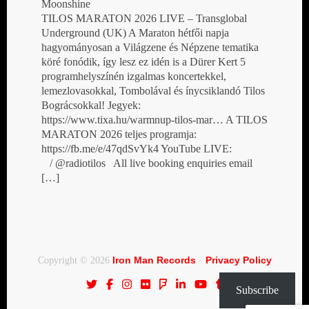
Moonshine
TILOS MARATON 2026 LIVE – Transglobal
Underground (UK) A Maraton hétfői napja
hagyományosan a Világzene és Népzene tematika
köré fonódik, így lesz ez idén is a Dürer Kert 5
programhelyszínén izgalmas koncertekkel,
lemezlovasokkal, Tombolával és ínycsiklandó Tilos
Bográcsokkal! Jegyek:
https://www.tixa.hu/warmnup-tilos-mar… A TILOS
MARATON 2026 teljes programja:
https://fb.me/e/47qdSvYk4 YouTube LIVE:
/ @radiotilos All live booking enquiries email
[…]
Iron Man Records
Privacy Policy
Copyright © 2026
·
Subscribe