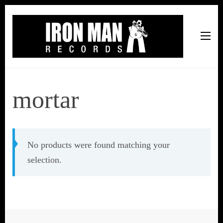
Iron Man Records
Music, Tour Management Services, Rehearsal Space,
Recording Studio, and Record Label
mortar
No products were found matching your
selection.