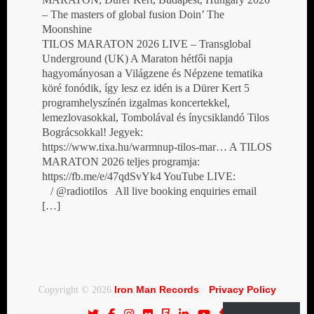
– The masters of global fusion Doin’ The
Moonshine
TILOS MARATON 2026 LIVE – Transglobal
Underground (UK) A Maraton hétfői napja
hagyományosan a Világzene és Népzene tematika
köré fonódik, így lesz ez idén is a Dürer Kert 5
programhelyszínén izgalmas koncertekkel,
lemezlovasokkal, Tombolával és ínycsiklandó Tilos
Bográcsokkal! Jegyek:
https://www.tixa.hu/warmnup-tilos-mar… A TILOS
MARATON 2026 teljes programja:
https://fb.me/e/47qdSvYk4 YouTube LIVE:
/ @radiotilos All live booking enquiries email
[…]
Iron Man Records
Privacy Policy
Copyright © 2026
·