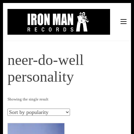
Iron Man Records
Music, Tour Management Services, Rehearsal Space,
Recording Studio, and Record Label
neer-do-well
personality
Showing the single result