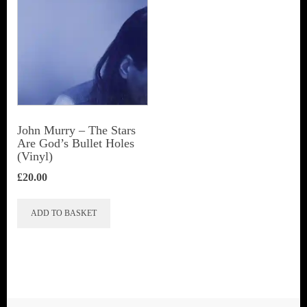
John Murry ‎– The Stars
Are God’s Bullet Holes
(Vinyl)
£
20.00
ADD TO BASKET