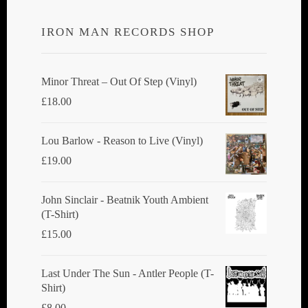
IRON MAN RECORDS SHOP
Minor Threat ‎– Out Of Step (Vinyl)
£
18.00
Lou Barlow - Reason to Live (Vinyl)
£
19.00
John Sinclair - Beatnik Youth Ambient
(T-Shirt)
£
15.00
Last Under The Sun - Antler People (T-
Shirt)
£
8.00