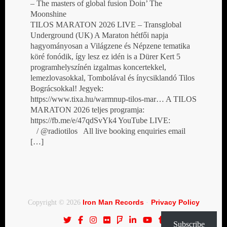
– The masters of global fusion Doin’ The
Moonshine
TILOS MARATON 2026 LIVE – Transglobal
Underground (UK) A Maraton hétfői napja
hagyományosan a Világzene és Népzene tematika
köré fonódik, így lesz ez idén is a Dürer Kert 5
programhelyszínén izgalmas koncertekkel,
lemezlovasokkal, Tombolával és ínycsiklandó Tilos
Bográcsokkal! Jegyek:
https://www.tixa.hu/warmnup-tilos-mar… A TILOS
MARATON 2026 teljes programja:
https://fb.me/e/47qdSvYk4 YouTube LIVE:
/ @radiotilos All live booking enquiries email
[…]
Iron Man Records
Privacy Policy
Copyright © 2026
·
Subscribe