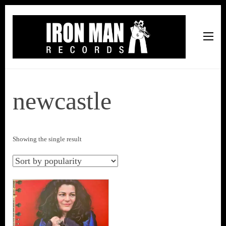
Iron Man Records
Music, Tour Management Services, Rehearsal Space,
Recording Studio, and Record Label
newcastle
Showing the single result