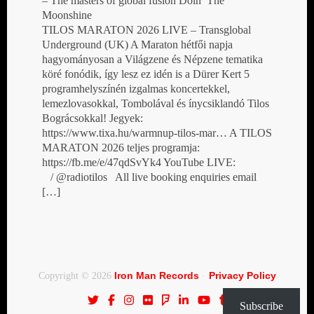
– The masters of global fusion Doin’ The
Moonshine
TILOS MARATON 2026 LIVE – Transglobal
Underground (UK) A Maraton hétfői napja
hagyományosan a Világzene és Népzene tematika
köré fonódik, így lesz ez idén is a Dürer Kert 5
programhelyszínén izgalmas koncertekkel,
lemezlovasokkal, Tombolával és ínycsiklandó Tilos
Bográcsokkal! Jegyek:
https://www.tixa.hu/warmnup-tilos-mar… A TILOS
MARATON 2026 teljes programja:
https://fb.me/e/47qdSvYk4 YouTube LIVE:
/ @radiotilos All live booking enquiries email
[…]
Iron Man Records
Privacy Policy
Copyright © 2026
·
Subscribe