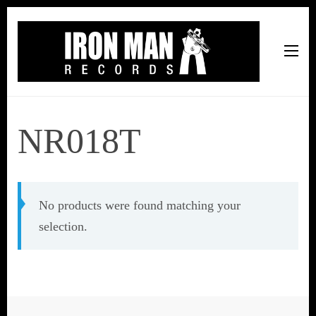
Iron Man Records
Music, Tour Management Services, Rehearsal Space,
Recording Studio, and Record Label
NR018T
No products were found matching your
selection.