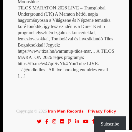
Moonshine
TILOS MARATON 2026 LIVE – Transglobal
Underground (UK) A Maraton hétfői napja
hagyományosan a Világzene és Népzene tematika
köré fonódik, így lesz ez idén is a Dürer Kert 5
programhelyszínén izgalmas koncertekkel,
lemezlovasokkal, Tombolával és ínycsiklandó Tilos
Bográcsokkal! Jegyek:
https://www.tixa.hu/warmnup-tilos-mar… A TILOS
MARATON 2026 teljes programja:
https://fb.me/e/47qdSvYk4 YouTube LIVE:
/ @radiotilos All live booking enquiries email
[…]
Iron Man Records
Privacy Policy
Copyright © 2026
·
Subscribe