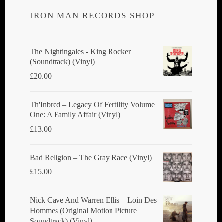
IRON MAN RECORDS SHOP
The Nightingales - King Rocker
(Soundtrack) (Vinyl)
£
20.00
Th'Inbred ‎– Legacy Of Fertility Volume
One: A Family Affair (Vinyl)
£
13.00
Bad Religion ‎– The Gray Race (Vinyl)
£
15.00
Nick Cave And Warren Ellis ‎– Loin Des
Hommes (Original Motion Picture
Soundtrack) (Vinyl)