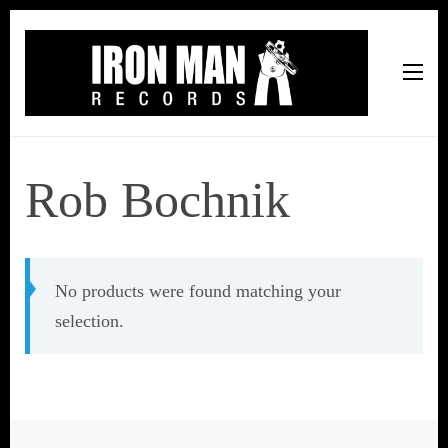
Iron Man Records
Music, Tour Management Services, Rehearsal Space,
Recording Studio, and Record Label
Rob Bochnik
No products were found matching your
selection.