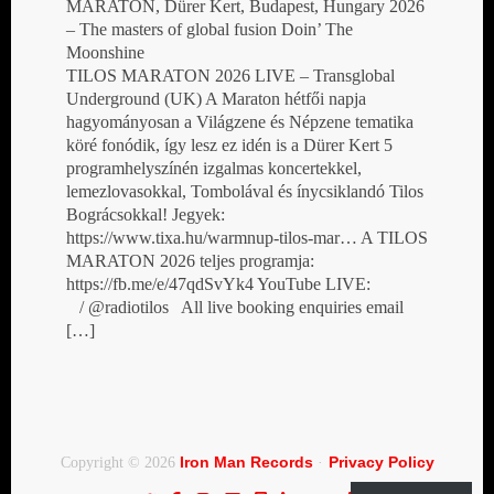
MARATON, Dürer Kert, Budapest, Hungary 2026
– The masters of global fusion Doin’ The
Moonshine
TILOS MARATON 2026 LIVE – Transglobal
Underground (UK) A Maraton hétfői napja
hagyományosan a Világzene és Népzene tematika
köré fonódik, így lesz ez idén is a Dürer Kert 5
programhelyszínén izgalmas koncertekkel,
lemezlovasokkal, Tombolával és ínycsiklandó Tilos
Bográcsokkal! Jegyek:
https://www.tixa.hu/warmnup-tilos-mar… A TILOS
MARATON 2026 teljes programja:
https://fb.me/e/47qdSvYk4 YouTube LIVE:
/ @radiotilos All live booking enquiries email
[…]
Iron Man Records
Privacy Policy
Copyright © 2026
·