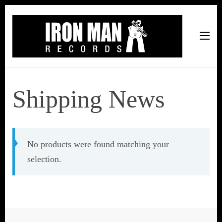
Iron Man Records
Music, Tour Management Services, Rehearsal Space,
Recording Studio, and Record Label
Shipping News
No products were found matching your
selection.