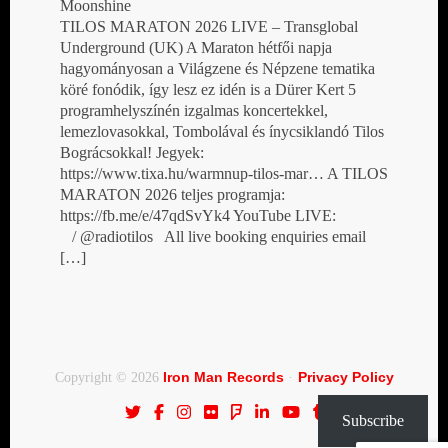
Moonshine
TILOS MARATON 2026 LIVE – Transglobal
Underground (UK) A Maraton hétfői napja
hagyományosan a Világzene és Népzene tematika
köré fonódik, így lesz ez idén is a Dürer Kert 5
programhelyszínén izgalmas koncertekkel,
lemezlovasokkal, Tombolával és ínycsiklandó Tilos
Bográcsokkal! Jegyek:
https://www.tixa.hu/warmnup-tilos-mar… A TILOS
MARATON 2026 teljes programja:
https://fb.me/e/47qdSvYk4 YouTube LIVE:
/ @radiotilos All live booking enquiries email
[…]
Iron Man Records
Privacy Policy
Copyright © 2026
·
Subscribe