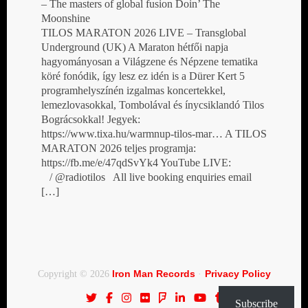
– The masters of global fusion Doin’ The
Moonshine
TILOS MARATON 2026 LIVE – Transglobal
Underground (UK) A Maraton hétfői napja
hagyományosan a Világzene és Népzene tematika
köré fonódik, így lesz ez idén is a Dürer Kert 5
programhelyszínén izgalmas koncertekkel,
lemezlovasokkal, Tombolával és ínycsiklandó Tilos
Bográcsokkal! Jegyek:
https://www.tixa.hu/warmnup-tilos-mar… A TILOS
MARATON 2026 teljes programja:
https://fb.me/e/47qdSvYk4 YouTube LIVE:
/ @radiotilos All live booking enquiries email
[…]
Iron Man Records
Privacy Policy
Copyright © 2026
·
Subscribe