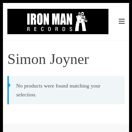
Iron Man Records
Music, Tour Management Services, Rehearsal Space,
Recording Studio, and Record Label
Simon Joyner
No products were found matching your
selection.