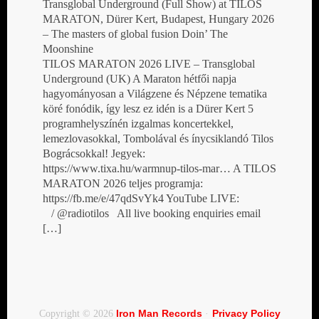
Transglobal Underground (Full Show) at TILOS
MARATON, Dürer Kert, Budapest, Hungary 2026
– The masters of global fusion Doin’ The
Moonshine
TILOS MARATON 2026 LIVE – Transglobal
Underground (UK) A Maraton hétfői napja
hagyományosan a Világzene és Népzene tematika
köré fonódik, így lesz ez idén is a Dürer Kert 5
programhelyszínén izgalmas koncertekkel,
lemezlovasokkal, Tombolával és ínycsiklandó Tilos
Bográcsokkal! Jegyek:
https://www.tixa.hu/warmnup-tilos-mar… A TILOS
MARATON 2026 teljes programja:
https://fb.me/e/47qdSvYk4 YouTube LIVE:
/ @radiotilos All live booking enquiries email
[…]
Iron Man Records
Privacy Policy
Copyright © 2026
·