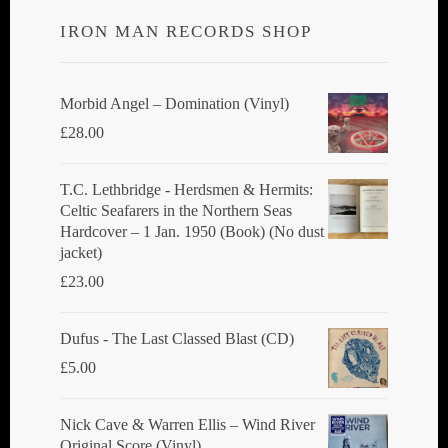
IRON MAN RECORDS SHOP
Morbid Angel ‎– Domination (Vinyl)
£
28.00
T.C. Lethbridge - Herdsmen & Hermits:
Celtic Seafarers in the Northern Seas
Hardcover – 1 Jan. 1950 (Book) (No dust
jacket)
£
23.00
Dufus - The Last Classed Blast (CD)
£
5.00
Nick Cave & Warren Ellis ‎– Wind River
Original Score (Vinyl)