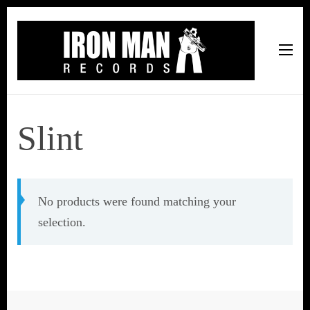
Iron Man Records
Music, Tour Management Services, Rehearsal Space,
Recording Studio, and Record Label
Slint
No products were found matching your
selection.