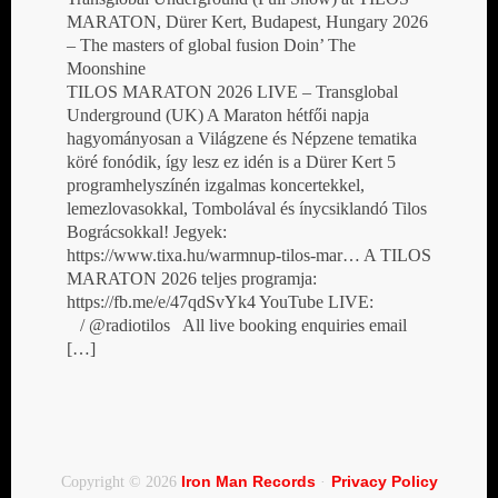
MARATON, Dürer Kert, Budapest, Hungary 2026
– The masters of global fusion Doin’ The
Moonshine
TILOS MARATON 2026 LIVE – Transglobal
Underground (UK) A Maraton hétfői napja
hagyományosan a Világzene és Népzene tematika
köré fonódik, így lesz ez idén is a Dürer Kert 5
programhelyszínén izgalmas koncertekkel,
lemezlovasokkal, Tombolával és ínycsiklandó Tilos
Bográcsokkal! Jegyek:
https://www.tixa.hu/warmnup-tilos-mar… A TILOS
MARATON 2026 teljes programja:
https://fb.me/e/47qdSvYk4 YouTube LIVE:
/ @radiotilos All live booking enquiries email
[…]
Iron Man Records
Privacy Policy
Copyright © 2026
·