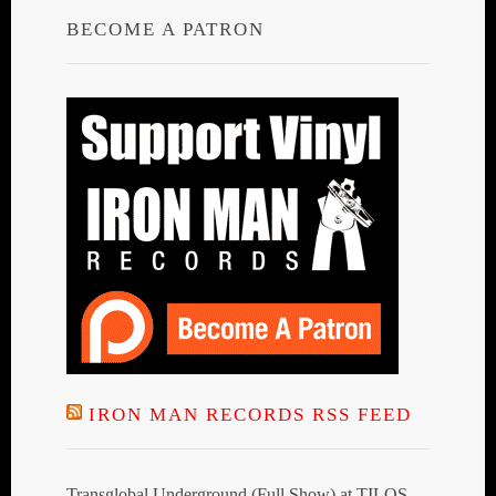
BECOME A PATRON
IRON MAN RECORDS RSS FEED
Transglobal Underground (Full Show) at TILOS