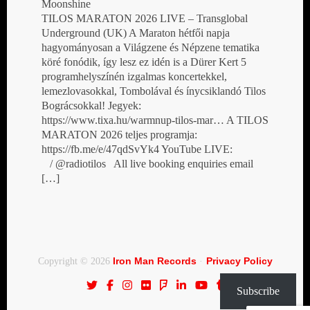
Moonshine
TILOS MARATON 2026 LIVE – Transglobal
Underground (UK) A Maraton hétfői napja
hagyományosan a Világzene és Népzene tematika
köré fonódik, így lesz ez idén is a Dürer Kert 5
programhelyszínén izgalmas koncertekkel,
lemezlovasokkal, Tombolával és ínycsiklandó Tilos
Bográcsokkal! Jegyek:
https://www.tixa.hu/warmnup-tilos-mar… A TILOS
MARATON 2026 teljes programja:
https://fb.me/e/47qdSvYk4 YouTube LIVE:
/ @radiotilos All live booking enquiries email
[…]
Iron Man Records
Privacy Policy
Copyright © 2026
·
Subscribe