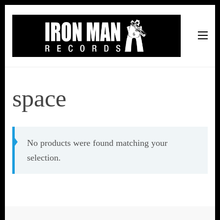
Iron Man Records
Music, Tour Management Services, Rehearsal Space,
Recording Studio, and Record Label
space
No products were found matching your
selection.