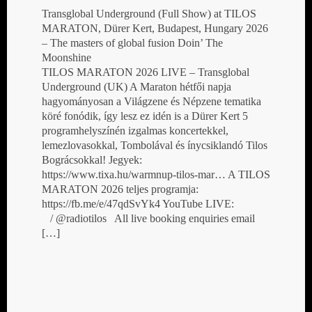
Transglobal Underground (Full Show) at TILOS
MARATON, Dürer Kert, Budapest, Hungary 2026
– The masters of global fusion Doin’ The
Moonshine
TILOS MARATON 2026 LIVE – Transglobal
Underground (UK) A Maraton hétfői napja
hagyományosan a Világzene és Népzene tematika
köré fonódik, így lesz ez idén is a Dürer Kert 5
programhelyszínén izgalmas koncertekkel,
lemezlovasokkal, Tombolával és ínycsiklandó Tilos
Bográcsokkal! Jegyek:
https://www.tixa.hu/warmnup-tilos-mar… A TILOS
MARATON 2026 teljes programja:
https://fb.me/e/47qdSvYk4 YouTube LIVE:
/ @radiotilos All live booking enquiries email
[…]