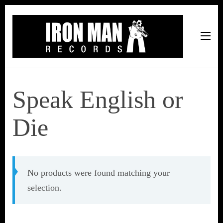
Iron Man Records
Music, Tour Management Services, Rehearsal Space,
Recording Studio, and Record Label
Speak English or
Die
No products were found matching your
selection.