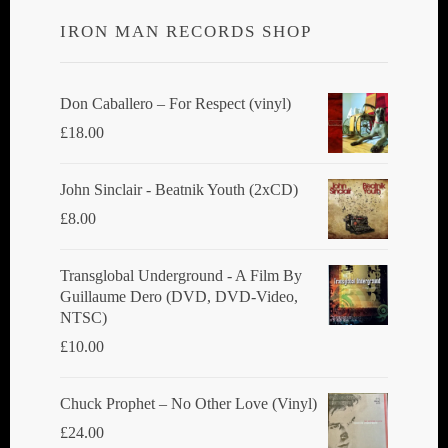
IRON MAN RECORDS SHOP
Don Caballero ‎– For Respect (vinyl)
£
18.00
John Sinclair - Beatnik Youth (2xCD)
£
8.00
Transglobal Underground ‎- A Film By
Guillaume Dero (DVD, DVD-Video,
NTSC)
£
10.00
Chuck Prophet – No Other Love (Vinyl)
£
24.00