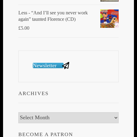
Less - “And I’ll see you never work
again” taunted Florence (CD)
£
5.00
Newsletter
ARCHIVES
Archives
BECOME A PATRON