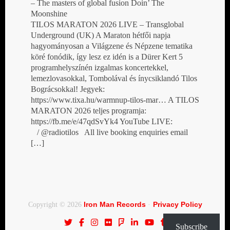
– The masters of global fusion Doin’ The
Moonshine
TILOS MARATON 2026 LIVE – Transglobal
Underground (UK) A Maraton hétfői napja
hagyományosan a Világzene és Népzene tematika
köré fonódik, így lesz ez idén is a Dürer Kert 5
programhelyszínén izgalmas koncertekkel,
lemezlovasokkal, Tombolával és ínycsiklandó Tilos
Bográcsokkal! Jegyek:
https://www.tixa.hu/warmnup-tilos-mar… A TILOS
MARATON 2026 teljes programja:
https://fb.me/e/47qdSvYk4 YouTube LIVE:
/ @radiotilos All live booking enquiries email
[…]
Iron Man Records
Privacy Policy
Copyright © 2026
·
Subscribe