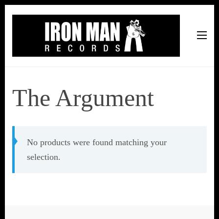
Iron Man Records
Music, Tour Management Services, Rehearsal Space,
Recording Studio, and Record Label
The Argument
No products were found matching your
selection.