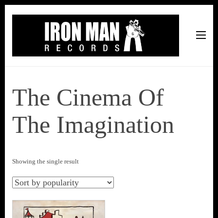
Iron Man Records
Music, Tour Management Services, Rehearsal Space,
Recording Studio, and Record Label
The Cinema Of
The Imagination
Showing the single result