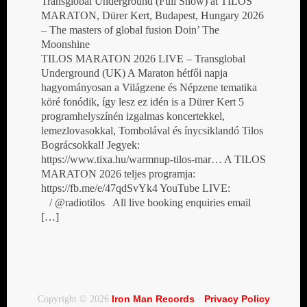
Transglobal Underground (Full Show) at TILOS
MARATON, Dürer Kert, Budapest, Hungary 2026
– The masters of global fusion Doin’ The
Moonshine
TILOS MARATON 2026 LIVE – Transglobal
Underground (UK) A Maraton hétfői napja
hagyományosan a Világzene és Népzene tematika
köré fonódik, így lesz ez idén is a Dürer Kert 5
programhelyszínén izgalmas koncertekkel,
lemezlovasokkal, Tombolával és ínycsiklandó Tilos
Bográcsokkal! Jegyek:
https://www.tixa.hu/warmnup-tilos-mar… A TILOS
MARATON 2026 teljes programja:
https://fb.me/e/47qdSvYk4 YouTube LIVE:
/ @radiotilos All live booking enquiries email
[…]
Iron Man Records
Privacy Policy
Copyright © 2026
·