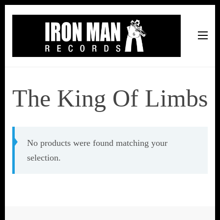
Iron Man Records
Music, Tour Management Services, Rehearsal Space,
Recording Studio, and Record Label
The King Of Limbs
No products were found matching your
selection.