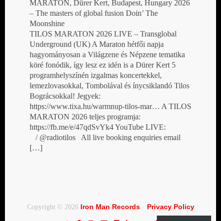
MARATON, Dürer Kert, Budapest, Hungary 2026
– The masters of global fusion Doin’ The
Moonshine
TILOS MARATON 2026 LIVE – Transglobal
Underground (UK) A Maraton hétfői napja
hagyományosan a Világzene és Népzene tematika
köré fonódik, így lesz ez idén is a Dürer Kert 5
programhelyszínén izgalmas koncertekkel,
lemezlovasokkal, Tombolával és ínycsiklandó Tilos
Bográcsokkal! Jegyek:
https://www.tixa.hu/warmnup-tilos-mar… A TILOS
MARATON 2026 teljes programja:
https://fb.me/e/47qdSvYk4 YouTube LIVE:
/ @radiotilos All live booking enquiries email
[…]
Iron Man Records
Privacy Policy
Copyright © 2026
·