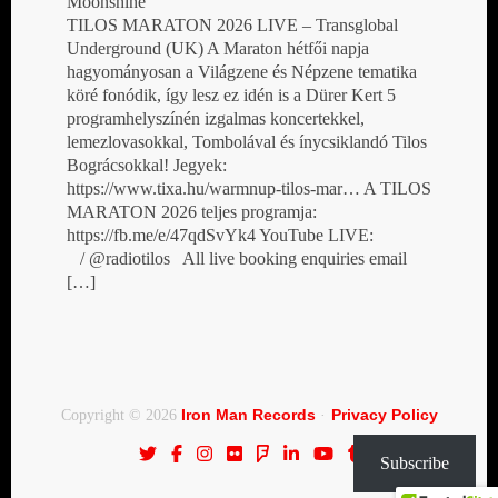
Moonshine
TILOS MARATON 2026 LIVE – Transglobal
Underground (UK) A Maraton hétfői napja
hagyományosan a Világzene és Népzene tematika
köré fonódik, így lesz ez idén is a Dürer Kert 5
programhelyszínén izgalmas koncertekkel,
lemezlovasokkal, Tombolával és ínycsiklandó Tilos
Bográcsokkal! Jegyek:
https://www.tixa.hu/warmnup-tilos-mar… A TILOS
MARATON 2026 teljes programja:
https://fb.me/e/47qdSvYk4 YouTube LIVE:
/ @radiotilos All live booking enquiries email
[…]
Iron Man Records
Privacy Policy
Copyright © 2026
·
Subscribe