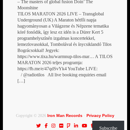
– The masters of global fusion Doin’ The
Moonshine
TILOS MARATON 2026 LIVE – Transglobal
Underground (UK) A Maraton hétfői napja
hagyományosan a Világzene és Népzene tematika
köré fonódik, így lesz ez idén is a Dürer Kert 5
programhelyszínén izgalmas koncertekkel,
lemezlovasokkal, Tombolával és ínycsiklandó Tilos
Bográcsokkal! Jegyek:
https://www.tixa.hu/warmnup-tilos-mar… A TILOS
MARATON 2026 teljes programja:
https://fb.me/e/47qdSvYk4 YouTube LIVE:
/ @radiotilos All live booking enquiries email
[…]
Iron Man Records
Privacy Policy
Copyright © 2026
·
Subscribe