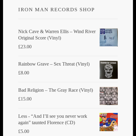
IRON MAN RECORDS SHOP
Nick Cave & Warren Ellis ‎– Wind River
Original Score (Vinyl)
£
23.00
Rainbow Grave ‎– Sex Threat (Vinyl)
£
8.00
Bad Religion ‎– The Gray Race (Vinyl)
£
15.00
Less - “And I’ll see you never work
again” taunted Florence (CD)
£
5.00