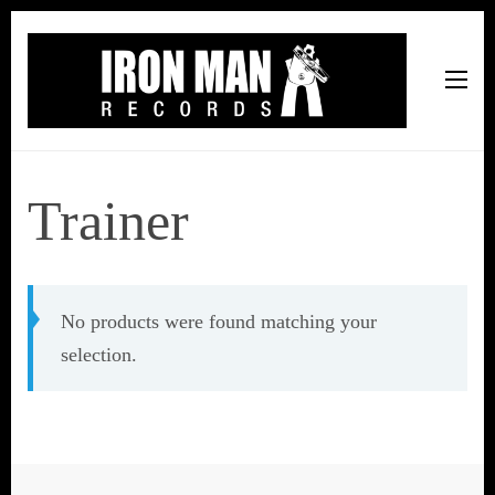
Iron Man Records
Music, Tour Management Services, Rehearsal Space,
Recording Studio, and Record Label
Trainer
No products were found matching your
selection.