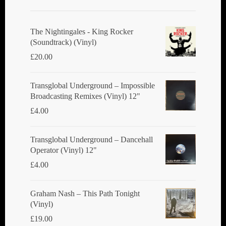
The Nightingales - King Rocker
(Soundtrack) (Vinyl)
£
20.00
Transglobal Underground ‎– Impossible
Broadcasting Remixes (Vinyl) 12"
£
4.00
Transglobal Underground ‎– Dancehall
Operator (Vinyl) 12"
£
4.00
Graham Nash ‎– This Path Tonight
(Vinyl)
£
19.00