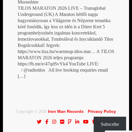
Moonshine
TILOS MARATON 2026 LIVE – Transglobal
Underground (UK) A Maraton hétfői napja
hagyományosan a Világzene és Népzene tematika
köré fonódik, így lesz ez idén is a Dürer Kert 5
programhelyszínén izgalmas koncertekkel,
lemezlovasokkal, Tombolával és ínycsiklandó Tilos
Bográcsokkal! Jegyek:
https://www.tixa.hu/warmnup-tilos-mar… A TILOS
MARATON 2026 teljes programja:
https://fb.me/e/47qdSvYk4 YouTube LIVE:
/ @radiotilos All live booking enquiries email
[…]
Iron Man Records
Privacy Policy
Copyright © 2026
·
Subscribe