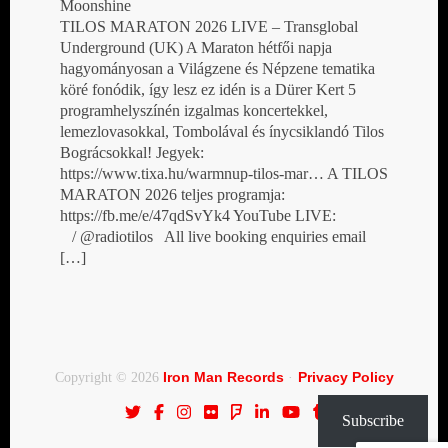
Moonshine
TILOS MARATON 2026 LIVE – Transglobal
Underground (UK) A Maraton hétfői napja
hagyományosan a Világzene és Népzene tematika
köré fonódik, így lesz ez idén is a Dürer Kert 5
programhelyszínén izgalmas koncertekkel,
lemezlovasokkal, Tombolával és ínycsiklandó Tilos
Bográcsokkal! Jegyek:
https://www.tixa.hu/warmnup-tilos-mar… A TILOS
MARATON 2026 teljes programja:
https://fb.me/e/47qdSvYk4 YouTube LIVE:
/ @radiotilos All live booking enquiries email
[…]
Iron Man Records
Privacy Policy
Copyright © 2026
·
Subscribe