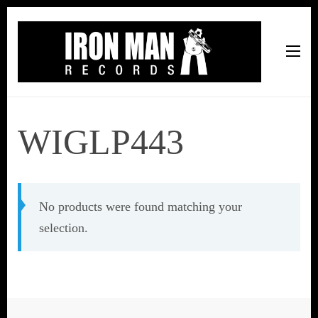
Iron Man Records
Music, Tour Management Services, Rehearsal Space,
Recording Studio, and Record Label
WIGLP443
No products were found matching your
selection.