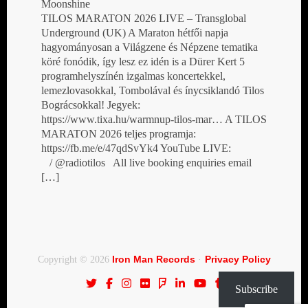
Moonshine
TILOS MARATON 2026 LIVE – Transglobal
Underground (UK) A Maraton hétfői napja
hagyományosan a Világzene és Népzene tematika
köré fonódik, így lesz ez idén is a Dürer Kert 5
programhelyszínén izgalmas koncertekkel,
lemezlovasokkal, Tombolával és ínycsiklandó Tilos
Bográcsokkal! Jegyek:
https://www.tixa.hu/warmnup-tilos-mar… A TILOS
MARATON 2026 teljes programja:
https://fb.me/e/47qdSvYk4 YouTube LIVE:
/ @radiotilos All live booking enquiries email
[…]
Iron Man Records
Privacy Policy
Copyright © 2026
·
Subscribe