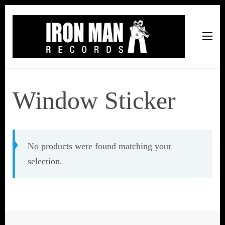
Iron Man Records
Music, Tour Management Services, Rehearsal Space,
Recording Studio, and Record Label
Window Sticker
No products were found matching your
selection.