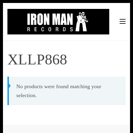
Iron Man Records
Music, Tour Management Services, Rehearsal Space,
Recording Studio, and Record Label
XLLP868
No products were found matching your
selection.