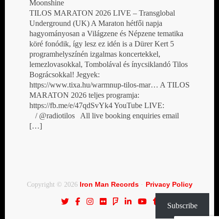
Moonshine
TILOS MARATON 2026 LIVE – Transglobal
Underground (UK) A Maraton hétfői napja
hagyományosan a Világzene és Népzene tematika
köré fonódik, így lesz ez idén is a Dürer Kert 5
programhelyszínén izgalmas koncertekkel,
lemezlovasokkal, Tombolával és ínycsiklandó Tilos
Bográcsokkal! Jegyek:
https://www.tixa.hu/warmnup-tilos-mar… A TILOS
MARATON 2026 teljes programja:
https://fb.me/e/47qdSvYk4 YouTube LIVE:
/ @radiotilos All live booking enquiries email
[…]
Iron Man Records
Privacy Policy
Copyright © 2026
·
Subscribe