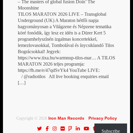
– The masters of global fusion Doin’ The
Moonshine
TILOS MARATON 2026 LIVE – Transglobal
Underground (UK) A Maraton hétfői napja
hagyományosan a Világzene és Népzene tematika
köré fonódik, így lesz ez idén is a Dürer Kert 5
programhelyszínén izgalmas koncertekkel,
lemezlovasokkal, Tombolával és ínycsiklandó Tilos
Bográcsokkal! Jegyek:
https://www.tixa.hu/warmnup-tilos-mar… A TILOS
MARATON 2026 teljes programja:
https://fb.me/e/47qdSvYk4 YouTube LIVE:
/ @radiotilos All live booking enquiries email
[…]
Iron Man Records
Privacy Policy
Copyright © 2026
·
Subscribe