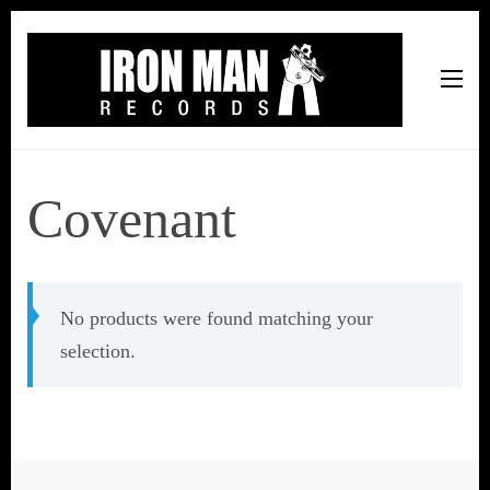
Iron Man Records
Music, Tour Management Services, Rehearsal Space,
Recording Studio, and Record Label
Covenant
No products were found matching your
selection.