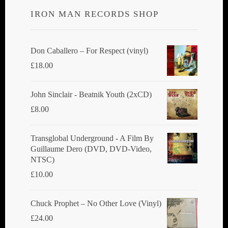
IRON MAN RECORDS SHOP
Don Caballero ‎– For Respect (vinyl)
£
18.00
John Sinclair - Beatnik Youth (2xCD)
£
8.00
Transglobal Underground ‎- A Film By
Guillaume Dero (DVD, DVD-Video,
NTSC)
£
10.00
Chuck Prophet – No Other Love (Vinyl)
£
24.00