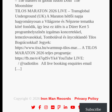
– The masters of global fusion Doin’ The
Moonshine
TILOS MARATON 2026 LIVE – Transglobal
Underground (UK) A Maraton hétfői napja
hagyományosan a Világzene és Népzene tematika
köré fonódik, így lesz ez idén is a Dürer Kert 5
programhelyszínén izgalmas koncertekkel,
lemezlovasokkal, Tombolával és ínycsiklandó Tilos
Bográcsokkal! Jegyek:
https://www.tixa.hu/warmnup-tilos-mar… A TILOS
MARATON 2026 teljes programja:
https://fb.me/e/47qdSvYk4 YouTube LIVE:
/ @radiotilos All live booking enquiries email
[…]
Iron Man Records
Privacy Policy
Copyright © 2026
·
Subscribe