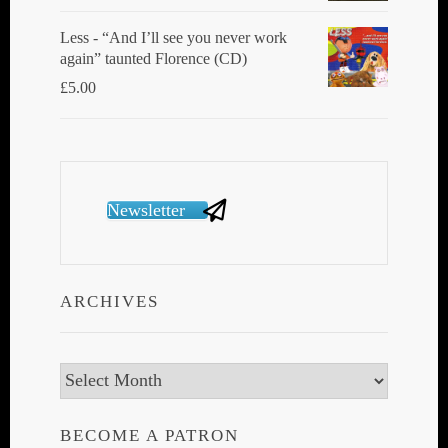
Less - “And I’ll see you never work
again” taunted Florence (CD)
£
5.00
Newsletter
ARCHIVES
Archives
BECOME A PATRON