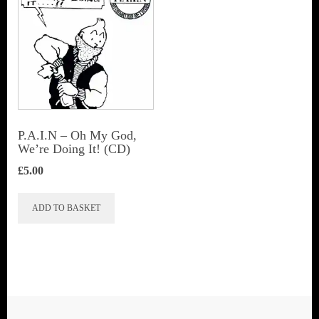
P.A.I.N – Oh My God,
We’re Doing It! (CD)
£
5.00
ADD TO BASKET