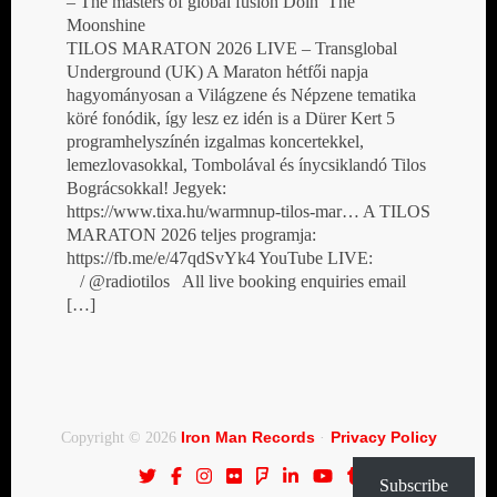
– The masters of global fusion Doin’ The
Moonshine
TILOS MARATON 2026 LIVE – Transglobal
Underground (UK) A Maraton hétfői napja
hagyományosan a Világzene és Népzene tematika
köré fonódik, így lesz ez idén is a Dürer Kert 5
programhelyszínén izgalmas koncertekkel,
lemezlovasokkal, Tombolával és ínycsiklandó Tilos
Bográcsokkal! Jegyek:
https://www.tixa.hu/warmnup-tilos-mar… A TILOS
MARATON 2026 teljes programja:
https://fb.me/e/47qdSvYk4 YouTube LIVE:
/ @radiotilos All live booking enquiries email
[…]
Iron Man Records
Privacy Policy
Copyright © 2026
·
Subscribe