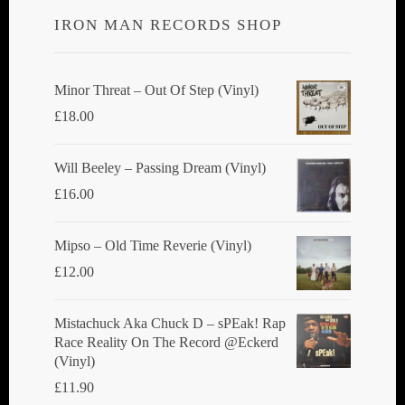
IRON MAN RECORDS SHOP
Minor Threat ‎– Out Of Step (Vinyl)
£
18.00
Will Beeley ‎– Passing Dream (Vinyl)
£
16.00
Mipso ‎– Old Time Reverie (Vinyl)
£
12.00
Mistachuck Aka Chuck D ‎– sPEak! Rap
Race Reality On The Record @Eckerd
(Vinyl)
£
11.90