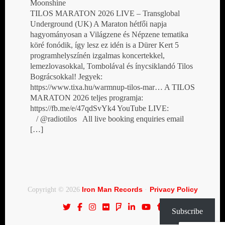
Moonshine
TILOS MARATON 2026 LIVE – Transglobal
Underground (UK) A Maraton hétfői napja
hagyományosan a Világzene és Népzene tematika
köré fonódik, így lesz ez idén is a Dürer Kert 5
programhelyszínén izgalmas koncertekkel,
lemezlovasokkal, Tombolával és ínycsiklandó Tilos
Bográcsokkal! Jegyek:
https://www.tixa.hu/warmnup-tilos-mar… A TILOS
MARATON 2026 teljes programja:
https://fb.me/e/47qdSvYk4 YouTube LIVE:
/ @radiotilos All live booking enquiries email
[…]
Iron Man Records
Privacy Policy
Copyright © 2026
·
Subscribe