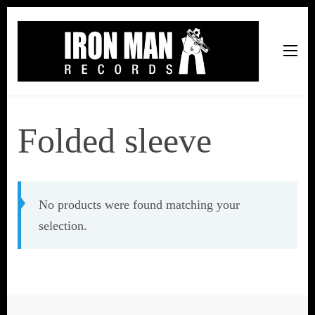
Iron Man Records
Music, Tour Management Services, Rehearsal Space,
Recording Studio, and Record Label
Folded sleeve
No products were found matching your
selection.