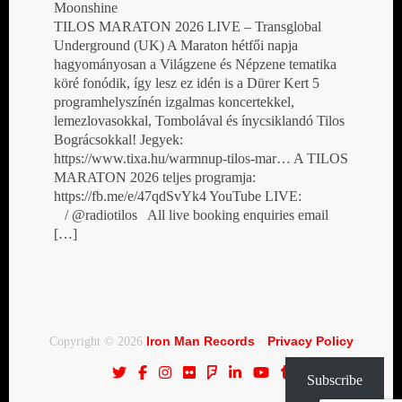
Moonshine
TILOS MARATON 2026 LIVE – Transglobal
Underground (UK) A Maraton hétfői napja
hagyományosan a Világzene és Népzene tematika
köré fonódik, így lesz ez idén is a Dürer Kert 5
programhelyszínén izgalmas koncertekkel,
lemezlovasokkal, Tombolával és ínycsiklandó Tilos
Bográcsokkal! Jegyek:
https://www.tixa.hu/warmnup-tilos-mar… A TILOS
MARATON 2026 teljes programja:
https://fb.me/e/47qdSvYk4 YouTube LIVE:
/ @radiotilos All live booking enquiries email
[…]
Iron Man Records
Privacy Policy
Copyright © 2026
·
Subscribe