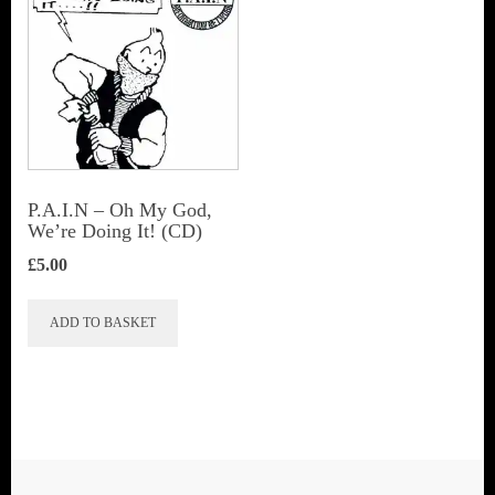
P.A.I.N – Oh My God,
We’re Doing It! (CD)
£
5.00
ADD TO BASKET