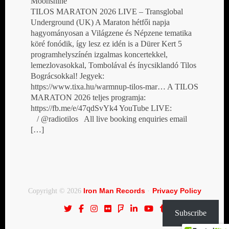
Moonshine
TILOS MARATON 2026 LIVE – Transglobal
Underground (UK) A Maraton hétfői napja
hagyományosan a Világzene és Népzene tematika
köré fonódik, így lesz ez idén is a Dürer Kert 5
programhelyszínén izgalmas koncertekkel,
lemezlovasokkal, Tombolával és ínycsiklandó Tilos
Bográcsokkal! Jegyek:
https://www.tixa.hu/warmnup-tilos-mar… A TILOS
MARATON 2026 teljes programja:
https://fb.me/e/47qdSvYk4 YouTube LIVE:
/ @radiotilos All live booking enquiries email
[…]
Iron Man Records
Privacy Policy
Copyright © 2026
·
Subscribe