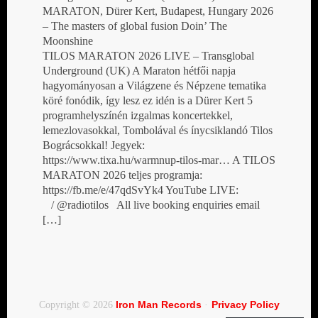
MARATON, Dürer Kert, Budapest, Hungary 2026
– The masters of global fusion Doin’ The
Moonshine
TILOS MARATON 2026 LIVE – Transglobal
Underground (UK) A Maraton hétfői napja
hagyományosan a Világzene és Népzene tematika
köré fonódik, így lesz ez idén is a Dürer Kert 5
programhelyszínén izgalmas koncertekkel,
lemezlovasokkal, Tombolával és ínycsiklandó Tilos
Bográcsokkal! Jegyek:
https://www.tixa.hu/warmnup-tilos-mar… A TILOS
MARATON 2026 teljes programja:
https://fb.me/e/47qdSvYk4 YouTube LIVE:
/ @radiotilos All live booking enquiries email
[…]
Iron Man Records
Privacy Policy
Copyright © 2026
·