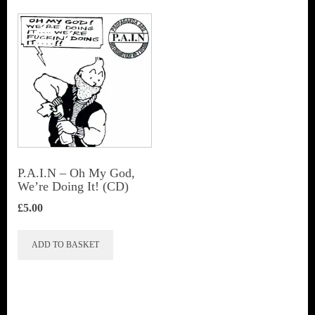
P.A.I.N – Oh My God,
We’re Doing It! (CD)
£
5.00
ADD TO BASKET